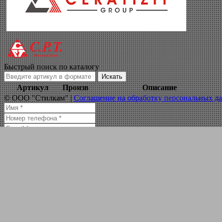
сверло центровоч
Навигация по сайту