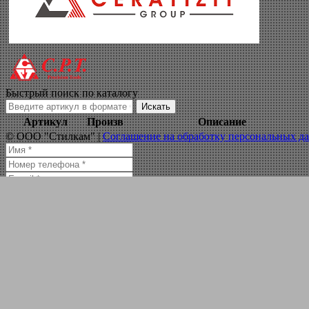
резец отрезной 21
Навигация по сайту